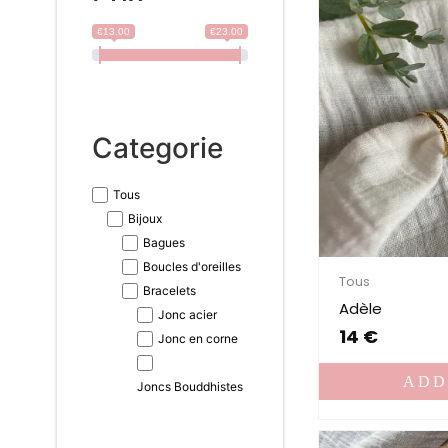
€13.00
€23.00
Categorie
Tous
Bijoux
Bagues
Boucles d'oreilles
Tous
Bracelets
Adèle
Jonc acier
14
€
Jonc en corne
ADD
Joncs Bouddhistes