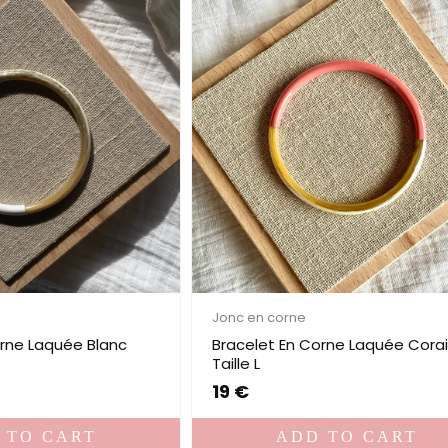
Jonc en corne
orne Laquée Blanc
Bracelet En Corne Laquée Corai
Taille L
19
€
 TO CART
ADD TO CART