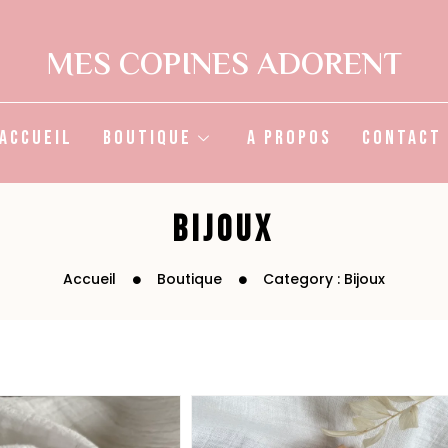
MES COPINES ADORENT
Accueil
Boutique
A propos
Contact
Bijoux
Accueil
Boutique
Category : Bijoux