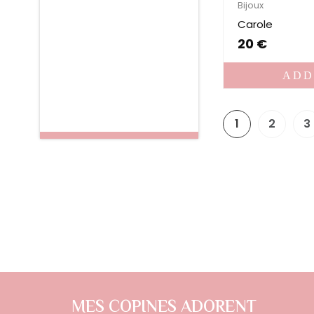
Bijoux
Carole
20
€
ADD
1
2
3
MES COPINES ADORENT