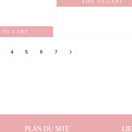
ADD TO CART
 TO CART
4
5
6
7
PLAN DU SITE
LI