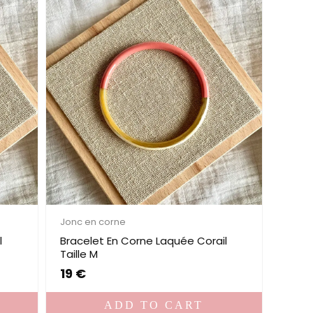
Jonc en corne
l
Bracelet En Corne Laquée Corail
Taille M
19
€
ADD TO CART