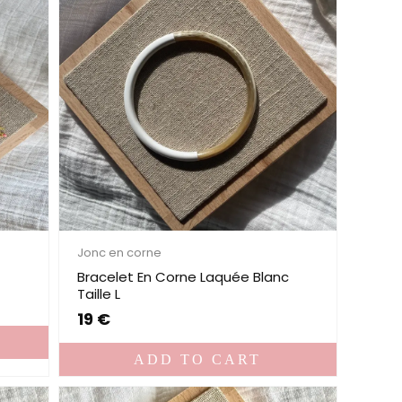
Jonc en corne
Bracelet En Corne Laquée Blanc
Taille L
19
€
ADD TO CART