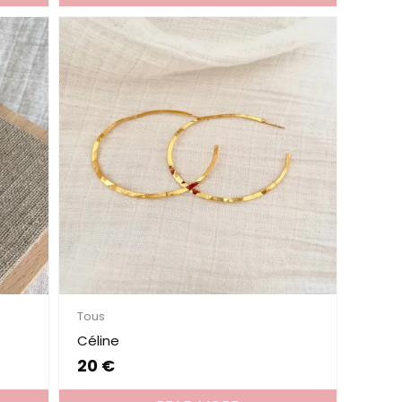
Tous
Céline
20
€