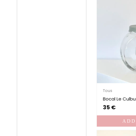
Tous
Bocal Le Culb
35
€
ADD