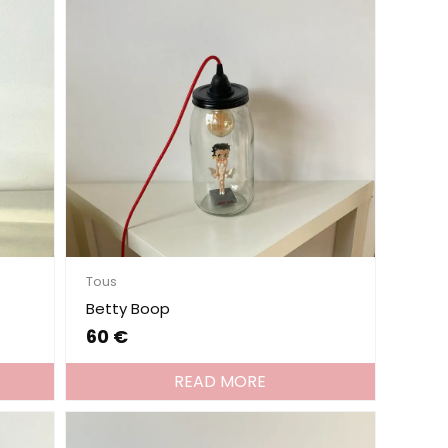
Tous
Betty Boop
60
€
READ MORE