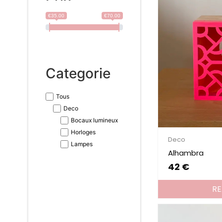
€35.00
€70.00
Categorie
Tous
Deco
Bocaux lumineux
Horloges
Deco
Lampes
Alhambra
42
€
R