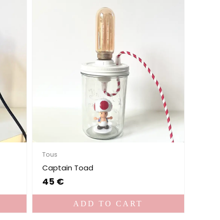
Tous
Captain Toad
45
€
ADD TO CART