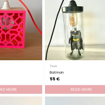
Tous
Batman
55
€
EAD MORE
READ MORE