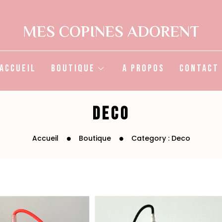
MES COPINES ADORENT
Accueil
Boutique
A propos
Contact
Deco
Accueil
Boutique
Category : Deco