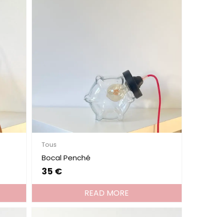
Tous
Bocal Penché
35
€
READ MORE