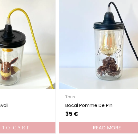
Tous
voli
Bocal Pomme De Pin
35
€
READ MORE
 TO CART