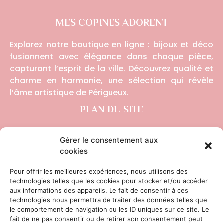
MES COPINES ADORENT
Explorez notre boutique en ligne : bijoux et déco
fusionnent avec élégance dans chaque pièce,
capturant l’esprit de la ville. Découvrez qualité et
charme en harmonie, une sélection qui révèle
l’âme artistique de Périgueux.
PLAN DU SITE
ACCUEIL
Gérer le consentement aux
cookies
BOUTIQUE
Pour offrir les meilleures expériences, nous utilisons des
A PROPOS
technologies telles que les cookies pour stocker et/ou accéder
aux informations des appareils. Le fait de consentir à ces
CONTACT
technologies nous permettra de traiter des données telles que
le comportement de navigation ou les ID uniques sur ce site. Le
LIENS UTILES
fait de ne pas consentir ou de retirer son consentement peut