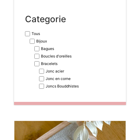
Categorie
Tous
Bijoux
Bagues
Boucles d'oreilles
Bracelets
Jonc acier
Jonc en corne
Joncs Bouddhistes