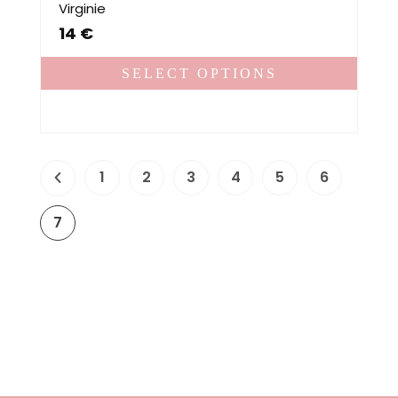
Virginie
14
€
SELECT OPTIONS
1
2
3
4
5
6
7