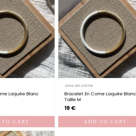
Jonc en corne
orne Laquée Blanc
Bracelet En Corne Laquée Blan
Taille M
19
€
 TO CART
ADD TO CART