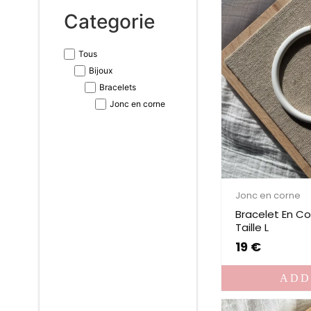
Categorie
Tous
Bijoux
Bracelets
Jonc en corne
Jonc en corne
Bracelet En C
Taille L
19
€
ADD