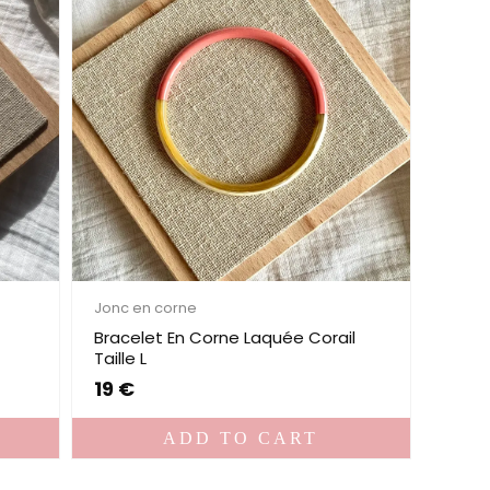
Jonc en corne
c
Bracelet En Corne Laquée Corail
Taille L
19
€
ADD TO CART