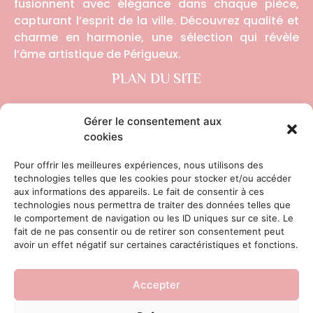
fusionnent avec élégance dans chaque pièce,
capturant l’esprit de la ville. Découvrez qualité et
charme en harmonie, une sélection qui révèle
l’âme artistique de Périgueux.
PLAN DU SITE
ACCUEIL
Gérer le consentement aux
cookies
BOUTIQUE
Pour offrir les meilleures expériences, nous utilisons des
A PROPOS
technologies telles que les cookies pour stocker et/ou accéder
aux informations des appareils. Le fait de consentir à ces
CONTACT
technologies nous permettra de traiter des données telles que
le comportement de navigation ou les ID uniques sur ce site. Le
LIENS UTILES
fait de ne pas consentir ou de retirer son consentement peut
avoir un effet négatif sur certaines caractéristiques et fonctions.
CONDITIONS GÉNÉRALES DE VENTE
POLITIQUE DE CONFIDENTIALITÉ
Accepter
MENTIONS LÉGALES