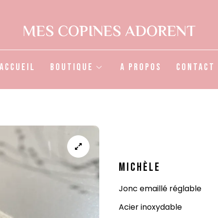
MES COPINES ADORENT
Accueil
Boutique
A propos
Contact
MICHÈLE
Jonc emaillé réglable
Acier inoxydable