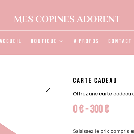
MES COPINES ADORENT
Accueil
Boutique
A propos
Contact
CARTE CADEAU
Offrez une carte cadeau de
0
€
-
300
€
Saisissez le prix compris e